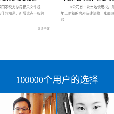
据国家税务总局相关文件规
A公司有一块土地使用权，账面余额
伙伴想知道，新增试点一般纳
地上附着的房屋及建筑物，账面原价20,
设......
阅读全文
100000个用户的选择