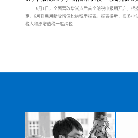
6月1日，全面营改增试点后首个纳税申报期开启。根
定，6月将启用新版增值税纳税申报表。报表换新，很多小
税人和原增值税一般纳税......